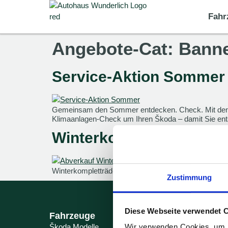
Fahr
Angebote-Cat:
Bann
Service-Aktion Sommer
Gemeinsam den Sommer entdecken. Check. Mit den 
Klimaanlagen-Check um Ihren Škoda – damit Sie ent
Winterkompletträder
Winterkompletträder für Skoda Scala & Kamiq
Zustimmung
Diese Webseite verwendet 
Fahrzeuge
Servic
Wir verwenden Cookies, um I
Škoda Modelle
Werkstat