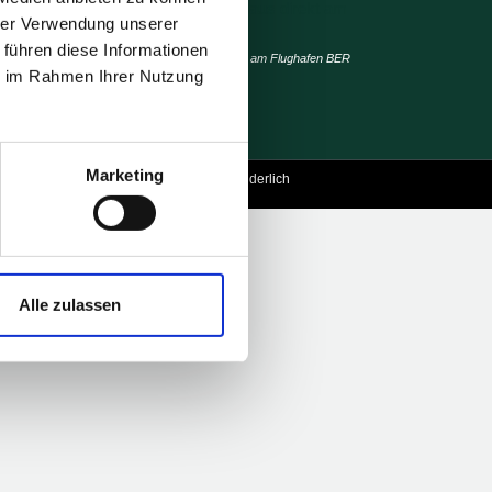
hrer Verwendung unserer
 führen diese Informationen
Büro- & GeschäftShaus direkt am Flughafen BER
ie im Rahmen Ihrer Nutzung
Marketing
© 2026
Copyright – Autohaus Wunderlich
Alle zulassen