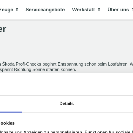
zeuge
Serviceangebote
Werkstatt
Über uns
er
Škoda Profi-Checks beginnt Entspannung schon beim Losfahren. W
spannt Richtung Sonne starten können.
Details
Cookies
e
Unternehmen
nhalte und Anzeigen zu personalisieren, Funktionen für soziale
t-Service
Über uns